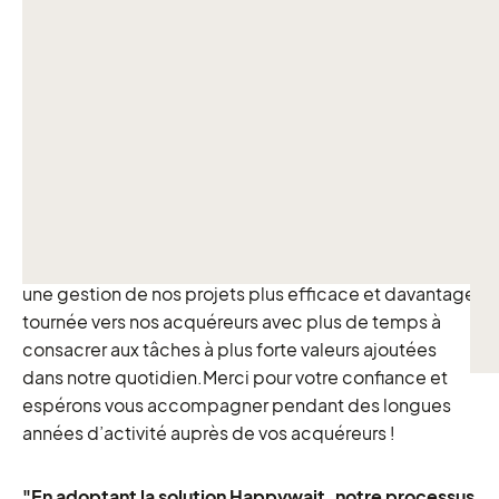
de travail ?
Sophie :
Depuis le début nous avions constaté un gain
de temps considérable et une fois notre vitesse de
croisière attente je dirai que nous avons divisé notre
temps de traitement par quatre, ce qui est énorme!
Grâce à la pédagogie et l’accompagnement
d’Happywait l’
outil est adopté par tous nos
commerciaux, administrateurs des ventes et
commercialisateurs externes.
Nous avons désormais
une gestion de nos projets plus efficace et davantage
tournée vers nos acquéreurs avec plus de temps à
consacrer aux tâches à plus forte valeurs ajoutées
dans notre quotidien.Merci pour votre confiance et
espérons vous accompagner pendant des longues
années d’activité auprès de vos acquéreurs !
"En adoptant la solution Happywait, notre processus